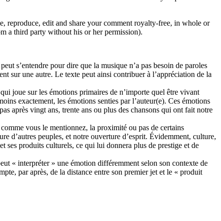
 reproduce, edit and share your comment royalty-free, in whole or
om a third party without his or her permission).
n peut s’entendre pour dire que la musique n’a pas besoin de paroles
nt sur une autre. Le texte peut ainsi contribuer à l’appréciation de la
qui joue sur les émotions primaires de n’importe quel être vivant
u moins exactement, les émotions senties par l’auteur(e). Ces émotions
pas après vingt ans, trente ans ou plus des chansons qui ont fait notre
ité, comme vous le mentionnez, la proximité ou pas de certains
ture d’autres peuples, et notre ouverture d’esprit. Évidemment, culture,
t ses produits culturels, ce qui lui donnera plus de prestige et de
 peut « interpréter » une émotion différemment selon son contexte de
te, par après, de la distance entre son premier jet et le « produit