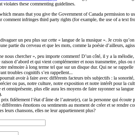
at violates these commenting guidelines.
hich means that you give the Government of Canada permission to use,
r comment infringes third party rights (for example, the use of a text fr
oi divaguer un peu plus sur cette « langue de la musique ». Je crois qu’o
une partie du cerveau et que les mots, comme la poésie d’ailleurs, agisse
ne nous chercher », peu importe comment! D’un côté, il y a la mélodie, 
notre raison d’abord et qui vient complémenter et nous transmettre, plus o
notre mémoire à long terme tel que sur un disque dur. Qui ne se rappelle 
t troubles cognitifs s’en rappellent...
ourrait avoir à faire avec différents facteurs très subjectifs : la sonor
cier ou pas, notre culture, notre exposition et notre intérêt pour la cul
 et omniprésente, plus elle aura les moyens de faire rayonner sa langue e
).
t prix fidèlement l’état d’âme de l’auteur(e), car la personne qui écoute
e différentes émotions ou sentiments au moment de créer et se rendre comp
ées leurs chansons, elles ne leur appartiennent plus?