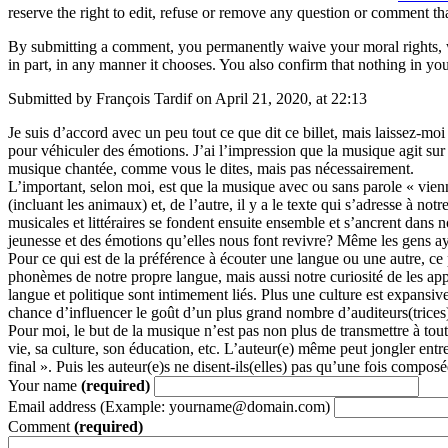
reserve the right to edit, refuse or remove any question or comment th
By submitting a comment, you permanently waive your moral rights, w
in part, in any manner it chooses. You also confirm that nothing in you
Submitted by François Tardif on April 21, 2020, at 22:13
Je suis d’accord avec un peu tout ce que dit ce billet, mais laissez-m
pour véhiculer des émotions. J’ai l’impression que la musique agit sur 
musique chantée, comme vous le dites, mais pas nécessairement.
L’important, selon moi, est que la musique avec ou sans parole « vien
(incluant les animaux) et, de l’autre, il y a le texte qui s’adresse à 
musicales et littéraires se fondent ensuite ensemble et s’ancrent dans 
jeunesse et des émotions qu’elles nous font revivre? Même les gens ayan
Pour ce qui est de la préférence à écouter une langue ou une autre, ce p
phonèmes de notre propre langue, mais aussi notre curiosité de les appré
langue et politique sont intimement liés. Plus une culture est expansive
chance d’influencer le goût d’un plus grand nombre d’auditeurs(trices
Pour moi, le but de la musique n’est pas non plus de transmettre à tou
vie, sa culture, son éducation, etc. L’auteur(e) même peut jongler entr
final ». Puis les auteur(e)s ne disent-ils(elles) pas qu’une fois compos
Your name
(required)
Email address (Example: yourname@domain.com)
Comment
(required)