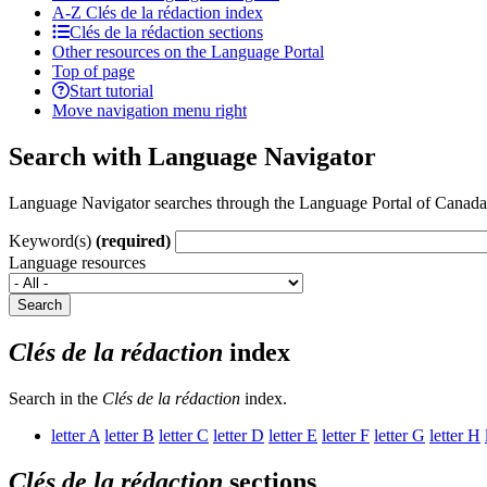
A-Z
Clés de la rédaction
index
Clés de la rédaction sections
Other resources on the Language Portal
Top of page
Start tutorial
Move navigation menu right
Search with Language Navigator
Language Navigator searches through the Language Portal of Canada’s 
Keyword(s)
(required)
Language resources
Search
Clés de la rédaction
index
Search in the
Clés de la rédaction
index.
letter
A
letter
B
letter
C
letter
D
letter
E
letter
F
letter
G
letter
H
Clés de la rédaction
sections