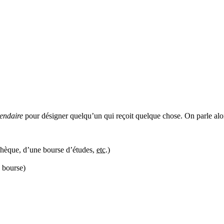
iendaire
pour désigner quelqu’un qui reçoit quelque chose. On parle al
 chèque, d’une bourse d’études,
etc.
)
e bourse)