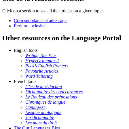
Click on a section to see all the articles on a given topic.
Correspondance et adressage
Écriture inclusive
Other resources on the Language Portal
English tools
Writing Tips Plus
HyperGrammar 2
Peck’s English Pointers
Favourite Articles
Word Tailoring
French tools
Clés de la rédaction
Dictionnaire des cooccurrences
Le Rouleau des prépositions
Chroniques de langue
ConjugArt
Lexique analogique
Juridictionnaire
Les mots du droit
The Our Languages Blog