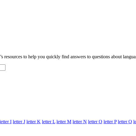
resources to help you quickly find answers to questions about languag
letter
I
letter
J
letter
K
letter
L
letter
M
letter
N
letter
O
letter
P
letter
Q
l