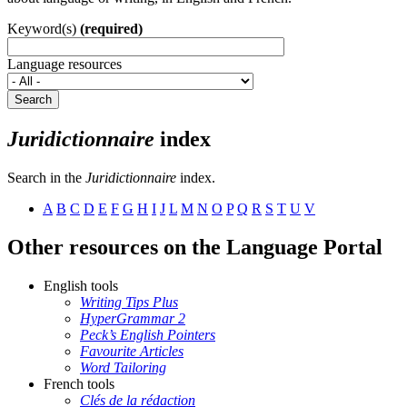
Keyword(s)
(required)
Language resources
Search
Juridictionnaire
index
Search in the
Juridictionnaire
index.
A
B
C
D
E
F
G
H
I
J
L
M
N
O
P
Q
R
S
T
U
V
Other resources on the Language Portal
English tools
Writing Tips Plus
HyperGrammar 2
Peck’s English Pointers
Favourite Articles
Word Tailoring
French tools
Clés de la rédaction