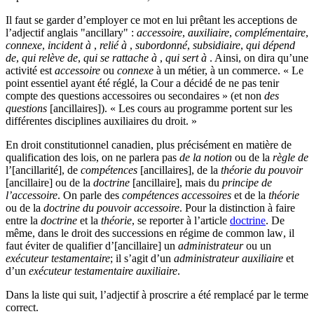
Il faut se garder d’employer ce mot en lui prêtant les acceptions de
l’adjectif anglais "
ancillary
" :
accessoire
,
auxiliaire
,
complémentaire
,
connexe
,
incident à
,
relié à
,
subordonné
,
subsidiaire
,
qui dépend
de
,
qui relève de
,
qui se rattache à
,
qui sert à
. Ainsi, on dira qu’une
activité est
accessoire
ou
connexe
à un métier, à un commerce. « Le
point essentiel ayant été réglé, la Cour a décidé de ne pas tenir
compte des questions accessoires ou secondaires » (et non
des
questions
[ancillaires]). « Les cours au programme portent sur les
différentes disciplines auxiliaires du droit. »
En droit constitutionnel canadien, plus précisément en matière de
qualification des lois, on ne parlera pas
de la notion
ou de la
règle de
l’[ancillarité], de
compétences
[ancillaires], de la
théorie du pouvoir
[ancillaire] ou de la
doctrine
[ancillaire], mais du
principe de
l’accessoire
. On parle des
compétences accessoires
et de la
théorie
ou de la
doctrine du pouvoir accessoire
. Pour la distinction à faire
entre la
doctrine
et la
théorie
, se reporter à l’article
doctrine
. De
même, dans le droit des successions en régime de
common law
, il
faut éviter de qualifier d’[ancillaire] un
administrateur
ou un
exécuteur testamentaire
; il s’agit d’un
administrateur auxiliaire
et
d’un
exécuteur testamentaire auxiliaire
.
Dans la liste qui suit, l’adjectif à proscrire a été remplacé par le terme
correct.