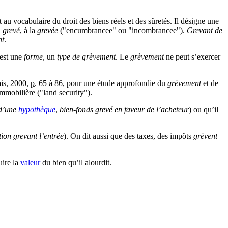
t au vocabulaire du droit des biens réels et des sûretés. Il désigne une
u
grevé
, à la
grevée
("
encumbrancee
" ou "
incombrancee
").
Grevant de
nt
.
 est une
forme
, un
type de grèvement
. Le
grèvement
ne peut s’exercer
ais, 2000,
p.
65 à 86, pour une étude approfondie du
grèvement
et de
 immobilière ("
land security
").
 d’une
hypothèque
,
bien-fonds grevé en faveur de l’acheteur
) ou qu’il
ion grevant l’entrée
). On dit aussi que des taxes, des impôts
grèvent
uire la
valeur
du bien qu’il alourdit.