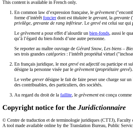
This content is available in French only.
En
common law
d’expression française, le
grèvement
("
encomb
forme d’intérêt
foncier
dont est
titulaire
le
grevant
, la
grevante
(
privilège
,
grevante de rang inférieur
. Le
grevé
est celui sur qui
Le
grèvement
a pour effet d’alourdir un
bien-fonds
, aussi le qu
qu’à l’égard du bien-fonds d’une autre personne.
Se reporter au maître ouvrage de
Gérard Snow
,
Les biens – Bie
ses trois grandes
catégories
: l’intérêt propriétal virtuel ("
inchoat
En français juridique, le mot
grevé
est adjectif ou participe et s
désigne la personne visée par le
grèvement
(
propriétaire grevé
).
Le verbe
grever
désigne le fait de faire peser une charge sur un b
des contribuables, des particuliers, des sociétés.
Au regard du droit de la
faillite
, le
grèvement
est conçu comme u
Copyright notice for the
Juridictionnaire
©
Centre de traduction et de terminologie juridiques (CTTJ)
, Faculty
A tool made available online by the Translation Bureau, Public Serv