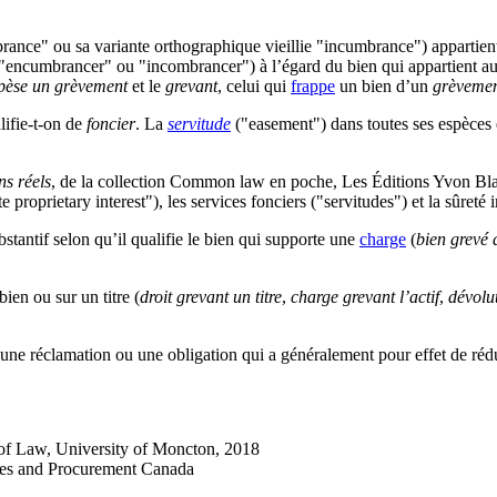
rance
" ou sa variante orthographique vieillie "
incumbrance
") appartien
"
encumbrancer
" ou "
incombrancer
") à l’égard du bien qui appartient a
pèse un grèvement
et le
grevant
, celui qui
frappe
un bien d’un
grèveme
alifie-t-on de
foncier
. La
servitude
("
easement
") dans toutes ses espèces
ns réels
, de la collection Common law en poche, Les Éditions Yvon Bl
e proprietary interest
"), les services fonciers ("
servitudes
") et la sûreté
ubstantif selon qu’il qualifie le bien qui supporte une
charge
(
bien grevé
ien ou sur un titre (
droit grevant un titre
,
charge grevant l’actif
,
dévolut
ne réclamation ou une obligation qui a généralement pour effet de réd
 of Law, University of Moncton, 2018
ices and Procurement Canada