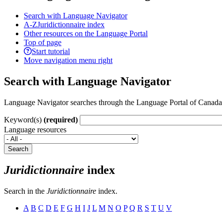
Search with Language Navigator
A-Z
Juridictionnaire index
Other resources on the Language Portal
Top of page
Start tutorial
Move navigation menu right
Search with Language Navigator
Language Navigator searches through the Language Portal of Canada’s 
Keyword(s)
(required)
Language resources
Search
Juridictionnaire
index
Search in the
Juridictionnaire
index.
A
B
C
D
E
F
G
H
I
J
L
M
N
O
P
Q
R
S
T
U
V