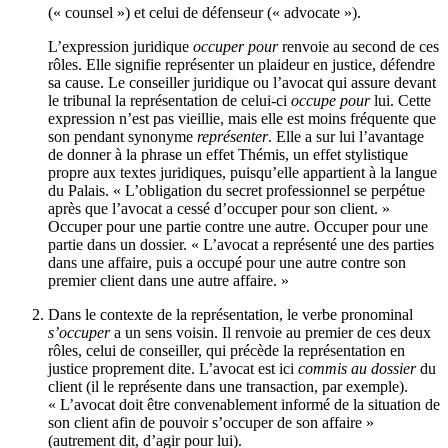
(
« counsel »
) et celui de défenseur (
« advocate »
).
L’expression juridique
occuper pour
renvoie au second de ces
rôles. Elle signifie représenter un plaideur en justice, défendre
sa cause. Le conseiller juridique ou l’avocat qui assure devant
le tribunal la représentation de celui-ci
occupe pour
lui. Cette
expression n’est pas vieillie, mais elle est moins fréquente que
son pendant synonyme
représenter
. Elle a sur lui l’avantage
de donner à la phrase un effet Thémis, un effet stylistique
propre aux textes juridiques, puisqu’elle appartient à la langue
du Palais. « L’obligation du secret professionnel se perpétue
après que l’avocat a cessé d’occuper pour son client. »
Occuper pour une partie contre une autre. Occuper pour une
partie dans un dossier. « L’avocat a représenté une des parties
dans une affaire, puis a occupé pour une autre contre son
premier client dans une autre affaire. »
Dans le contexte de la représentation, le verbe pronominal
s’occuper
a un sens voisin. Il renvoie au premier de ces deux
rôles, celui de conseiller, qui précède la représentation en
justice proprement dite. L’avocat est ici
commis au dossier
du
client (il le représente dans une transaction, par exemple).
« L’avocat doit être convenablement informé de la situation de
son client afin de pouvoir s’occuper de son affaire »
(autrement dit, d’agir pour lui).