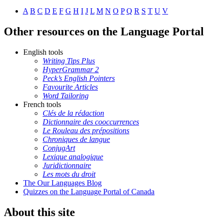
A
B
C
D
E
F
G
H
I
J
L
M
N
O
P
Q
R
S
T
U
V
Other resources on the Language Portal
English tools
Writing Tips Plus
HyperGrammar 2
Peck’s English Pointers
Favourite Articles
Word Tailoring
French tools
Clés de la rédaction
Dictionnaire des cooccurrences
Le Rouleau des prépositions
Chroniques de langue
ConjugArt
Lexique analogique
Juridictionnaire
Les mots du droit
The Our Languages Blog
Quizzes on the Language Portal of Canada
About this site