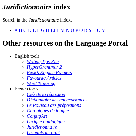
Juridictionnaire
index
Search in the
Juridictionnaire
index.
A
B
C
D
E
F
G
H
I
J
L
M
N
O
P
Q
R
S
T
U
V
Other resources on the Language Portal
English tools
Writing Tips Plus
HyperGrammar 2
Peck’s English Pointers
Favourite Articles
Word Tailoring
French tools
Clés de la rédaction
Dictionnaire des cooccurrences
Le Rouleau des prépositions
Chroniques de langue
ConjugArt
Lexique analogique
Juridictionnaire
Les mots du droit