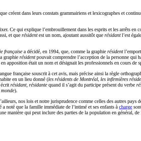
ats que créent dans leurs constats grammairiens et lexicographes et contin
e fixer. Ce qui explique l’embrouillement dans les esprits et les arrêts en
ussi, et que
résident
est un nom, ajoutant aussitôt que
résidant
l’est égal
e française
a décidé, en 1994, que, comme la graphie
résident
l’emporta
La graphie
résident
pouvait comprendre l’acception de la personne qui h
s en apposition était un nom et désignait les professionnels en cours de sp
langue française souscrit à cet avis, mais précise ainsi la règle orthogra
 habite en un lieu donné (
les résidents de Montréal
,
les infirmières résid
 écrit
résidant, résidante
quand il s’agit du participe présent du verbe
ré
du monde
).
’ailleurs, nos lois et notre jurisprudence comme celles des autres pays d
 a noté que la famille immédiate de l’intimé et ses enfants à
charge
sont
une manière qui peut inclure des parties de la population en général, d