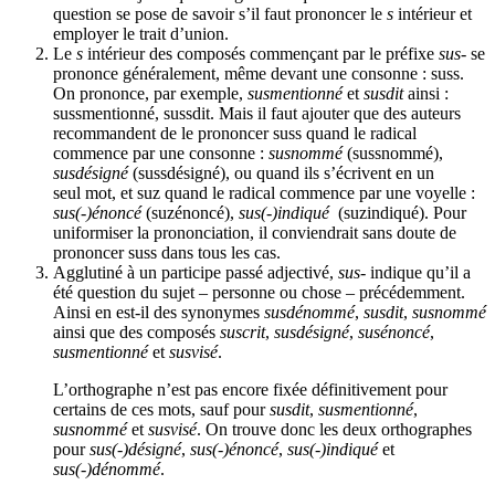
question se pose de savoir s’il faut prononcer le
s
intérieur et
employer le trait d’union.
Le
s
intérieur des composés commençant par le préfixe
sus-
se
prononce généralement, même devant une consonne : suss.
On prononce, par exemple,
susmentionné
et
susdit
ainsi :
sussmentionné, sussdit. Mais il faut ajouter que des auteurs
recommandent de le prononcer suss quand le radical
commence par une consonne :
susnommé
(sussnommé),
susdésigné
(sussdésigné), ou quand ils s’écrivent en un
seul mot, et suz quand le radical commence par une voyelle :
sus(-)énoncé
(suzénoncé),
sus(-)indiqué
(suzindiqué). Pour
uniformiser la prononciation, il conviendrait sans doute de
prononcer suss dans tous les cas.
Agglutiné à un participe passé adjectivé,
sus-
indique qu’il a
été question du sujet – personne ou chose – précédemment.
Ainsi en est-il des synonymes
susdénommé
,
susdit
,
susnommé
ainsi que des composés
suscrit
,
susdésigné
,
susénoncé
,
susmentionné
et
susvisé
.
L’orthographe n’est pas encore fixée définitivement pour
certains de ces mots, sauf pour
susdit
,
susmentionné
,
susnommé
et
susvisé
. On trouve donc les deux orthographes
pour
sus(-)désigné
,
sus(-)énoncé
,
sus(-)indiqué
et
sus(-)dénommé
.