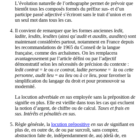
L’évolution naturelle de l’orthographe permet de prévoir que
bientôt tous les composés formés du préfixe
sus-
et d’un
participe passé adjectivé s’écriront sans le trait d’union et en
un seul mot dans tous les cas.
Il convient de remarquer que les formes anciennes
ledit
,
ladite
,
lesdits
,
lesdites
(ainsi qu’
audit
et
auxdits
,
auxdites
) sont
maintenant considérées partout, notamment en France depuis
les recommandations de 1965 du Conseil de la langue
française, comme des archaïsmes. On les remplacera
avantageusement par l’article défini ou par l’adjectif
démonstratif selon les nécessités de précision du contexte :
ledit contrat
=
le
ou
ce contrat
,
ladite personne
=
la
ou
cette
personne
,
audit lieu
=
au lieu
ou
à ce lieu
, pour favoriser la
simplification du langage du droit et pour promouvoir sa
modernité.
La locution adverbiale
en sus
employée sans la préposition
de
signifie en plus. Elle est vieillie dans tous les cas qui excluent
la notion d’argent, de chiffre ou de calcul.
Taxes et frais en
sus
.
Intérêts et pénalités en sus
.
Règle générale, la
locution prépositive
en sus de
signifiant en
plus de, en outre de, de ou par surcroît, sans compter,
abstraction faite de, indépendamment de, au(-)delà de, en