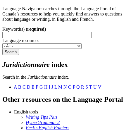
Language Navigator searches through the Language Portal of
Canada’s resources to help you quickly find answers to questions
about language or writing, in English and French.
Keyword(s)
(required)
Language resources
Search
Juridictionnaire
index
Search in the
Juridictionnaire
index.
A
B
C
D
E
F
G
H
I
J
L
M
N
O
P
Q
R
S
T
U
V
Other resources on the Language Portal
English tools
Writing Tips Plus
HyperGrammar 2
Peck’s English Pointers