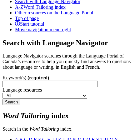
Search with Language Navigator
A-Z
Word Tailoring index
Other resources on the Language Portal
Top of page
Start tutorial
Move navigation menu right
Search with Language Navigator
Language Navigator searches through the Language Portal of
Canada’s resources to help you quickly find answers to questions
about language or writing, in English and French.
Keyword(s)
(required)
Language resources
Search
Word Tailoring
index
Search in the
Word Tailoring
index.
A
B
C
D
E
F
G
H
I
J
K
L
M
N
O
P
Q
R
S
T
U
V
Y