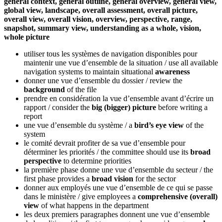
general context, general outline, general overview, general view,
global view, landscape, overall assessment, overall picture,
overall view, overall vision, overview, perspective, range,
snapshot, summary view, understanding as a whole, vision,
whole picture
utiliser tous les systèmes de navigation disponibles pour
maintenir une vue d’ensemble de la situation
/ use all available
navigation systems to maintain situational
awareness
donner une vue d’ensemble du dossier
/ review the
background
of the file
prendre en considération la vue d’ensemble avant d’écrire un
rapport
/ consider the
big (bigger) picture
before writing a
report
une vue d’ensemble du système
/ a
bird’s eye view
of the
system
le comité devrait profiter de sa vue d’ensemble pour
déterminer les priorités
/ the committee should use its
broad
perspective
to determine priorities
la première phase donne une vue d’ensemble du secteur
/ the
first phase provides a
broad vision
for the sector
donner aux employés une vue d’ensemble de ce qui se passe
dans le ministère
/ give employees a
comprehensive (overall)
view
of what happens in the department
les deux premiers paragraphes donnent une vue d’ensemble