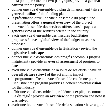
de la politique
/ the first two paragraphs provide a
general
context
for the policy
donner une vue d’ensemble du plan de financement
/ give a
general outline
of the funding plan
la présentation offre une vue d’ensemble du projet
/ the
presentation offers a
general overview
of the project
une vue d’ensemble des services offerts dans le pays
/ a
general view
of the services offered in the country
avoir une vue d’ensemble des mesures budgétaires
proposées
/ have a
global view
of the budget measures
proposed
donner une vue d’ensemble de la législation
/ review the
legislative
landscape
donner une vue d’ensemble des progrès accomplis jusqu’à
maintenant
/ provide an
overall assessment
of progress to
date
avoir une vue d’ensemble de la loi et de ses effets
/ have an
overall picture (view)
of the act and its impact
le programme offre une vue d’ensemble cohérente pour
l’industrie
/ the program provides a coherent
overall vision
for the industry
offrir une vue d’ensemble du problème et expliquer comment
il a été réglé
/ provide an
overview
of the problem and how it
was solved
avoir une bonne vue d’ensemble de la situation
/ have a good