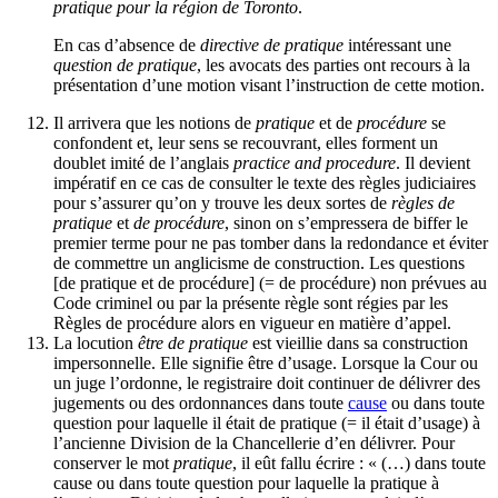
pratique pour la région de Toronto
.
En cas d’absence de
directive de pratique
intéressant une
question de pratique
, les avocats des parties ont recours à la
présentation d’une motion visant l’instruction de cette motion.
Il arrivera que les notions de
pratique
et de
procédure
se
confondent et, leur sens se recouvrant, elles forment un
doublet imité de l’anglais
practice and procedure
. Il devient
impératif en ce cas de consulter le texte des règles judiciaires
pour s’assurer qu’on y trouve les deux sortes de
règles de
pratique
et
de procédure
, sinon on s’empressera de biffer le
premier terme pour ne pas tomber dans la redondance et éviter
de commettre un anglicisme de construction. Les questions
[de pratique et de procédure] (= de procédure) non prévues au
Code criminel ou par la présente règle sont régies par les
Règles de procédure alors en vigueur en matière d’appel.
La locution
être de pratique
est vieillie dans sa construction
impersonnelle. Elle signifie être d’usage. Lorsque la Cour ou
un juge l’ordonne, le registraire doit continuer de délivrer des
jugements ou des ordonnances dans toute
cause
ou dans toute
question pour laquelle il était de pratique (= il était d’usage) à
l’ancienne Division de la Chancellerie d’en délivrer. Pour
conserver le mot
pratique
, il eût fallu écrire : « (…) dans toute
cause ou dans toute question pour laquelle la pratique à