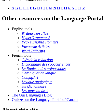
A
B
C
D
E
F
G
H
I
J
L
M
N
O
P
Q
R
S
T
U
V
Other resources on the Language Portal
English tools
Writing Tips Plus
HyperGrammar 2
Peck’s English Pointers
Favourite Articles
Word Tailoring
French tools
Clés de la rédaction
Dictionnaire des cooccurrences
Le Rouleau des prépositions
Chroniques de langue
ConjugArt
Lexique analogique
Juridictionnaire
Les mots du droit
The Our Languages Blog
Quizzes on the Language Portal of Canada
About this site