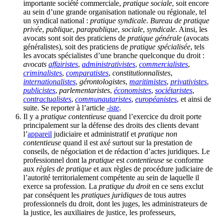
importante société commerciale,
pratique sociale
, soit encore
au sein d’une grande organisation nationale ou régionale, tel
un syndical national :
pratique syndicale
.
Bureau de pratique
privée
,
publique
,
parapublique
,
sociale
,
syndicale
. Ainsi, les
avocats sont soit des praticiens de
pratique générale
(avocats
généralistes), soit des praticiens de
pratique spécialisée
, tels
les avocats spécialistes d’une branche quelconque du droit :
avocats
affairistes
,
administrativistes
,
commercialistes
,
criminalistes
,
comparatistes
,
constitutionnalistes
,
internationalistes
,
gérontologistes
,
maritimistes
,
privativistes
,
publicistes
,
parlementaristes
,
économistes
,
sociétaristes
,
contractualistes
,
communautaristes
,
européanistes
, et ainsi de
suite. Se reporter à l’article
-iste
.
Il y a
pratique contentieuse
quand l’exercice du droit porte
principalement sur la défense des droits des clients devant
l’
appareil
judiciaire et administratif et
pratique non
contentieuse
quand il est axé surtout sur la prestation de
conseils, de négociation et de rédaction d’actes juridiques. Le
professionnel dont la
pratique
est
contentieuse
se conforme
aux
règles de pratique
et aux règles de procédure judiciaire de
l’autorité territorialement compétente au sein de laquelle il
exerce sa profession. La
pratique du droit
en ce sens exclut
par conséquent les
pratiques juridiques
de tous autres
professionnels du droit, dont les juges, les administrateurs de
la justice, les auxiliaires de justice, les professeurs,