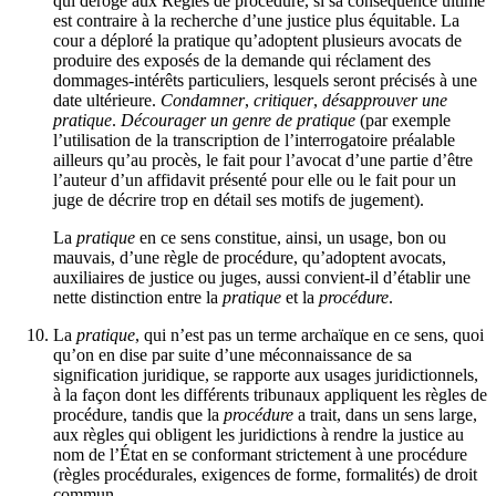
qui déroge aux Règles de procédure, si sa conséquence ultime
est contraire à la recherche d’une justice plus équitable. La
cour a déploré la pratique qu’adoptent plusieurs avocats de
produire des exposés de la demande qui réclament des
dommages-intérêts particuliers, lesquels seront précisés à une
date ultérieure.
Condamner
,
critiquer
,
désapprouver une
pratique
.
Décourager un genre de pratique
(par exemple
l’utilisation de la transcription de l’interrogatoire préalable
ailleurs qu’au procès, le fait pour l’avocat d’une partie d’être
l’auteur d’un affidavit présenté pour elle ou le fait pour un
juge de décrire trop en détail ses motifs de jugement).
La
pratique
en ce sens constitue, ainsi, un usage, bon ou
mauvais, d’une règle de procédure, qu’adoptent avocats,
auxiliaires de justice ou juges, aussi convient-il d’établir une
nette distinction entre la
pratique
et la
procédure
.
La
pratique
, qui n’est pas un terme archaïque en ce sens, quoi
qu’on en dise par suite d’une méconnaissance de sa
signification juridique, se rapporte aux usages juridictionnels,
à la façon dont les différents tribunaux appliquent les règles de
procédure, tandis que la
procédure
a trait, dans un sens large,
aux règles qui obligent les juridictions à rendre la justice au
nom de l’État en se conformant strictement à une procédure
(règles procédurales, exigences de forme, formalités) de droit
commun.