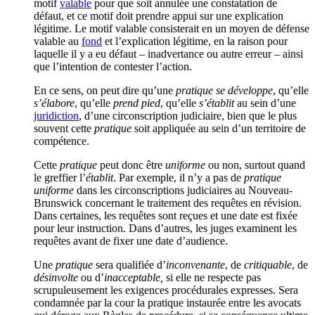
motif
valable
pour que soit annulée une constatation de
défaut, et ce motif doit prendre appui sur une explication
légitime. Le motif valable consisterait en un moyen de défense
valable au
fond
et l’explication légitime, en la raison pour
laquelle il y a eu défaut – inadvertance ou autre erreur – ainsi
que l’intention de contester l’action.
En ce sens, on peut dire qu’une
pratique se développe
, qu’elle
s’élabore
, qu’elle
prend pied
, qu’elle
s’établit
au sein d’une
juridiction
, d’une circonscription judiciaire, bien que le plus
souvent cette
pratique
soit appliquée au sein d’un territoire de
compétence.
Cette
pratique
peut donc être
uniforme
ou non, surtout quand
le greffier l’
établit
. Par exemple, il n’y a pas de
pratique
uniforme
dans les circonscriptions judiciaires au Nouveau-
Brunswick concernant le traitement des requêtes en révision.
Dans certaines, les requêtes sont reçues et une date est fixée
pour leur instruction. Dans d’autres, les juges examinent les
requêtes avant de fixer une date d’audience.
Une
pratique
sera qualifiée d’
inconvenante
, de
critiquable
, de
désinvolte
ou d’
inacceptable,
si elle ne respecte pas
scrupuleusement les exigences procédurales expresses. Sera
condamnée par la cour la pratique instaurée entre les avocats