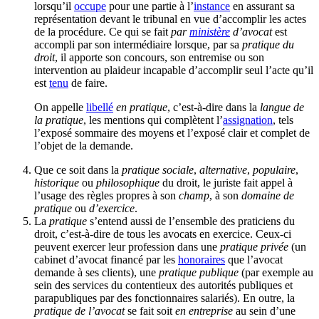
lorsqu’il
occupe
pour une partie à l’
instance
en assurant sa
représentation devant le tribunal en vue d’accomplir les actes
de la procédure. Ce qui se fait
par
ministère
d’avocat
est
accompli par son intermédiaire lorsque, par sa
pratique du
droit
, il apporte son concours, son entremise ou son
intervention au plaideur incapable d’accomplir seul l’acte qu’il
est
tenu
de faire.
On appelle
libellé
en pratique
, c’est-à-dire dans la
langue de
la pratique
, les mentions qui complètent l’
assignation
, tels
l’exposé sommaire des moyens et l’exposé clair et complet de
l’objet de la demande.
Que ce soit dans la
pratique sociale
,
alternative
,
populaire
,
historique
ou
philosophique
du droit, le juriste fait appel à
l’usage des règles propres à son
champ
, à son
domaine de
pratique
ou
d’exercice
.
La
pratique
s’entend aussi de l’ensemble des praticiens du
droit, c’est-à-dire de tous les avocats en exercice. Ceux-ci
peuvent exercer leur profession dans une
pratique privée
(un
cabinet d’avocat financé par les
honoraires
que l’avocat
demande à ses clients), une
pratique publique
(par exemple au
sein des services du contentieux des autorités publiques et
parapubliques par des fonctionnaires salariés). En outre, la
pratique de l’avocat
se fait soit
en entreprise
au sein d’une